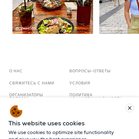
@_zoekahn_
@paigeebee
О НАС
ВОПРОСЫ-ОТВЕТЫ
СВЯЖИТЕСЬ С НАМИ
УСЛОВИЯ
ОРГАНИЗАТОРЫ
ПОЛИТИКА
ПОЕЗДОК
КОНФИДЕНЦИАЛЬНОСТИ
close
ACCESSIBILITY
STATEMENT
This website uses cookies
TAGLIT APP
We use cookies to optimize site functionality