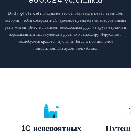
900,024
участников
Birthright Israel приглашает вас отправиться в центр еврейской
истории, чтобы совершить 10-дневное путешествие, которое бывает
раз в жизни. Вместе с самыми непохожими друг на друга евреями и
израильтянами мы окунемся в древнюю атмосферу Иерусалима,
полюбуемся красотой пустыни Негев и проникнемся
инновационным духом Тель-Авива.
10 невероятных
Путеше