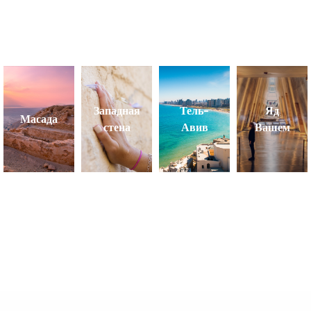
Западная
Тель-
Яд
Масада
стена
Авив
Вашем